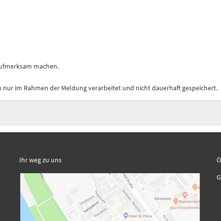
 aufmerksam machen.
nur im Rahmen der Meldung verarbeitet und nicht dauerhaft gespeichert.
Ihr weg zu uns
Ö
K
G