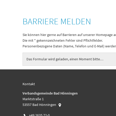
Barriere
BARRIERE MELDEN
melden
Sie können hier gerne auf Barrieren auf unserer Homepage
Die mit * gekennzeichneten Fehler sind Pflichtfelder.
Personenbezogene Daten (Name, Telefon und E-Mail) werden 
Das Formular wird geladen, einen Moment bitte…
Kontakt
Verbandsgemeinde Bad Hönningen
Marktstraße 1
53557
Bad Hönningen
+49 2635 72-0