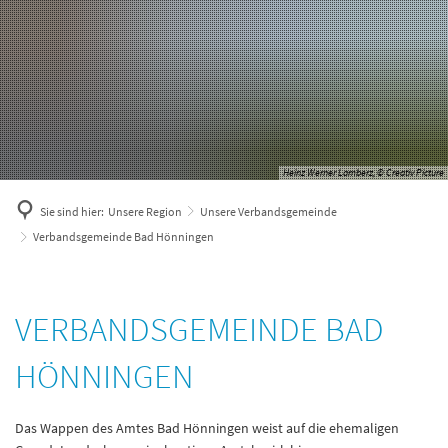
Heinz Werner Lamberz, © Creativ Picture
Sie sind hier:
Unsere Region
Unsere Verbandsgemeinde
Verbandsgemeinde Bad Hönningen
Verbandsgemeinde
VERBANDSGEMEINDE BAD
Bad
HÖNNINGEN
Hönningen
Das Wappen des Amtes Bad Hönningen weist auf die ehemaligen