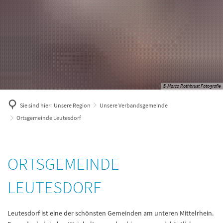
© Marco Rothbrust Fotografie
Sie sind hier:
Unsere Region
Unsere Verbandsgemeinde
Ortsgemeinde Leutesdorf
Ortsgemeinde
ORTSGEMEINDE
Leutesdorf
LEUTESDORF
Leutesdorf ist eine der schönsten Gemeinden am unteren Mittelrhein.