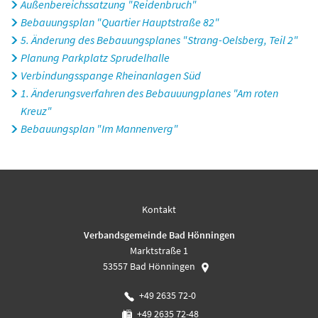
Außenbereichssatzung "Reidenbruch"
Bebauungsplan "Quartier Hauptstraße 82"
5. Änderung des Bebauungsplanes "Strang-Oelsberg, Teil 2"
Planung Parkplatz Sprudelhalle
Verbindungsspange Rheinanlagen Süd
1. Änderungsverfahren des Bebauuungplanes "Am roten
Kreuz"
Bebauungsplan "Im Mannenverg"
Kontakt
Verbandsgemeinde Bad Hönningen
Marktstraße 1
53557
Bad Hönningen
+49 2635 72-0
+49 2635 72-48