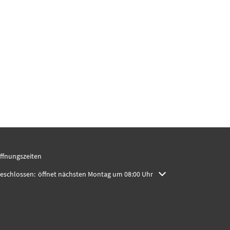
ffnungszeiten
licken, um weitere Öffnungs- oder Schließzeiten auszublenden
eschlossen:
öffnet nächsten Montag um 08:00 Uhr