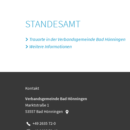
Standesamt
STANDESAMT
Trauorte in der Verbandsgemeinde Bad Hönningen
Weitere Informationen
Kontakt
Verbandsgemeinde Bad Hönningen
Marktstraße 1
53557
Bad Hönningen
+49 2635 72-0