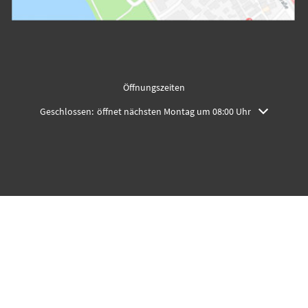
Öffnungszeiten
Klicken, um weitere Öffnungs- oder Schließzeiten auszublenden
Geschlossen:
öffnet nächsten Montag um 08:00 Uhr