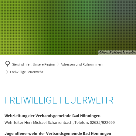
© Marco Rothbrust Fotografie
Sie sind hier:
Unsere Region
Adressen und Rufnummern
Freiwillige Feuerwehr
Freiwillige
FREIWILLIGE FEUERWEHR
Feuerwehr
Wehrleitung der Verbandsgemeinde Bad Hönningen
Wehrleiter Herr Michael Scharrenbach, Telefon: 02635/922699
Jugendfeuerwehr der Verbandsgemeinde Bad Hönningen