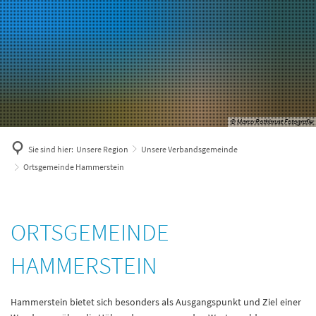
© Marco Rothbrust Fotografie
Sie sind hier:
Unsere Region
Unsere Verbandsgemeinde
Ortsgemeinde Hammerstein
Ortsgemeinde
ORTSGEMEINDE
Hammerstein
HAMMERSTEIN
Hammerstein bietet sich besonders als Ausgangspunkt und Ziel einer