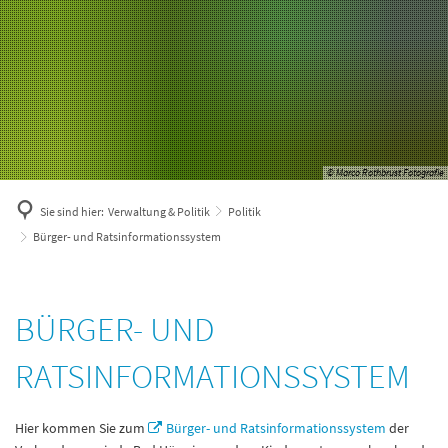
© Marco Rothbrust Fotografie
Sie sind hier:
Verwaltung & Politik
Politik
Bürger- und Ratsinformationssystem
Bürger-
BÜRGER- UND
und
RATSINFORMATIONSSYSTEM
Ratsinformationssystem
Hier kommen Sie zum
Bürger- und Ratsinformationssystem
der