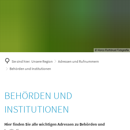
© Marco Rothbrust Fotografie
Sie sind hier:
Unsere Region
Adressen und Rufnummern
Behörden und Institutionen
Behörden
BEHÖRDEN UND
und
INSTITUTIONEN
Institutionen
Hier finden Sie alle wichtigen Adressen zu Behörden und