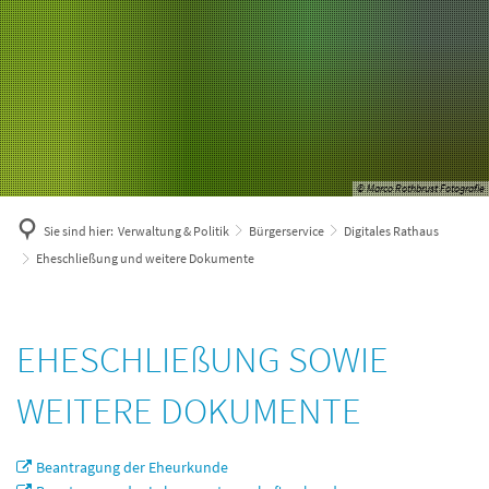
© Marco Rothbrust Fotografie
Sie sind hier:
Verwaltung & Politik
Bürgerservice
Digitales Rathaus
Eheschließung und weitere Dokumente
Eheschließung
EHESCHLIEßUNG SOWIE
und
WEITERE DOKUMENTE
weitere
Dokumente
Beantragung der Eheurkunde