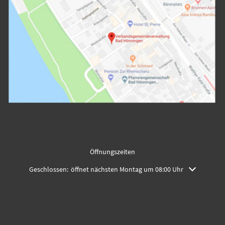
Öffnungszeiten
Klicken, um weitere Öffnungs- oder Schließzeiten auszublenden
Geschlossen:
öffnet nächsten Montag um 08:00 Uhr