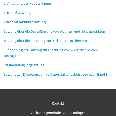
1. Änderung der Hauptsatzung
Friedhofssatzung
Friedhofsgebührensatzung
Satzung über die Durchführung von Wochen- und Spezialmärkten
Satzung über die Erhebung von Gebühren auf den Märkten
1. Änderung der Satzung zur Erhebung von wiederkehrenden
Beiträgen
Straßenreinigungssatzung
Satzung zur Erhebung von Kostenerstattungsbeträgen nach BauGB
Kontakt
Verbandsgemeinde Bad Hönningen