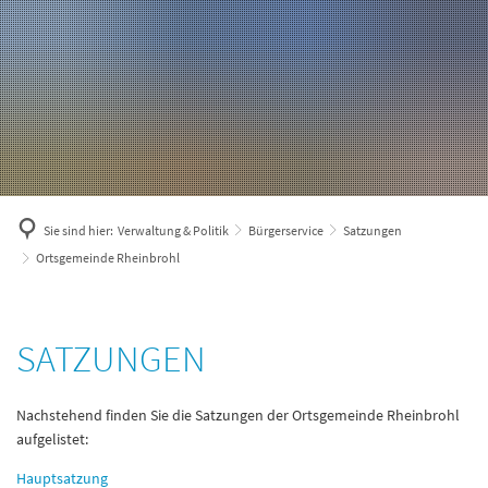
Sie sind hier:
Verwaltung & Politik
Bürgerservice
Satzungen
Ortsgemeinde Rheinbrohl
Ortsgemeinde
SATZUNGEN
Rheinbrohl
Nachstehend finden Sie die Satzungen der Ortsgemeinde Rheinbrohl
aufgelistet:
Hauptsatzung