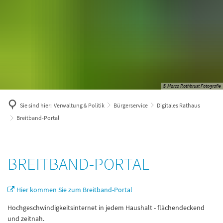
© Marco Rothbrust Fotografie
Sie sind hier:
Verwaltung & Politik
Bürgerservice
Digitales Rathaus
Breitband-Portal
Breitband-
BREITBAND-PORTAL
Portal
Hier kommen Sie zum Breitband-Portal
Hochgeschwindigkeitsinternet in jedem Haushalt - flächendeckend
und zeitnah.