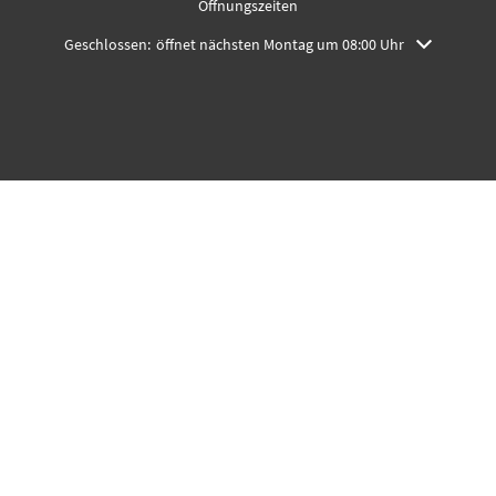
Öffnungszeiten
Klicken, um weitere Öffnungs- oder Schließzeiten auszublenden
Geschlossen:
öffnet nächsten Montag um 08:00 Uhr