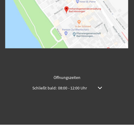
Öffnungszeiten
Klicken, um weitere Öffnungs- oder Schließzeiten auszu
Schließt bald:
08:00
-
12:00
Uhr
Von 08:00 bis 12:00 Uh