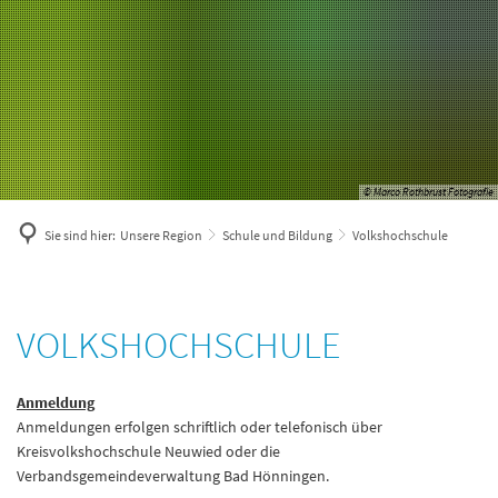
© Marco Rothbrust Fotografie
Sie sind hier:
Unsere Region
Schule und Bildung
Volkshochschule
Volkshochschule
VOLKSHOCHSCHULE
Anmeldung
Anmeldungen erfolgen schriftlich oder telefonisch über
Kreisvolkshochschule Neuwied oder die
Verbandsgemeindeverwaltung Bad Hönningen.