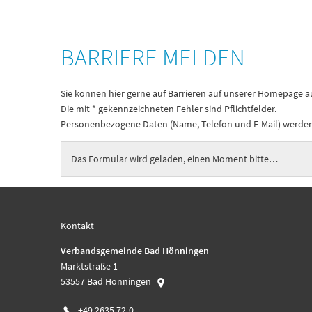
Barriere
BARRIERE MELDEN
melden
Sie können hier gerne auf Barrieren auf unserer Homepage
Die mit * gekennzeichneten Fehler sind Pflichtfelder.
Personenbezogene Daten (Name, Telefon und E-Mail) werden 
Das Formular wird geladen, einen Moment bitte…
Kontakt
Verbandsgemeinde Bad Hönningen
Marktstraße 1
53557
Bad Hönningen
+49 2635 72-0