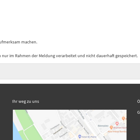
 aufmerksam machen.
nur im Rahmen der Meldung verarbeitet und nicht dauerhaft gespeichert.
Ihr weg zu uns
Ö
K
G