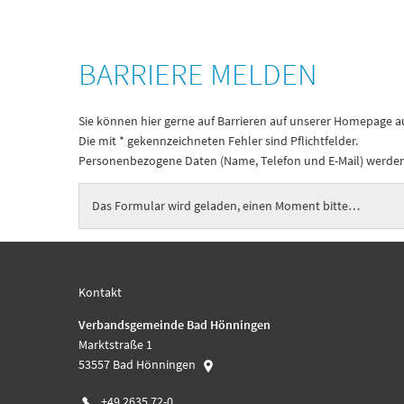
Barriere
BARRIERE MELDEN
melden
Sie können hier gerne auf Barrieren auf unserer Homepage
Die mit * gekennzeichneten Fehler sind Pflichtfelder.
Personenbezogene Daten (Name, Telefon und E-Mail) werden 
Das Formular wird geladen, einen Moment bitte…
Kontakt
Verbandsgemeinde Bad Hönningen
Marktstraße 1
53557
Bad Hönningen
+49 2635 72-0