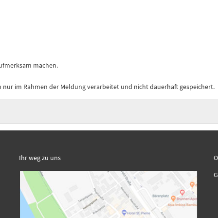
 aufmerksam machen.
nur im Rahmen der Meldung verarbeitet und nicht dauerhaft gespeichert.
Ihr weg zu uns
Ö
K
G