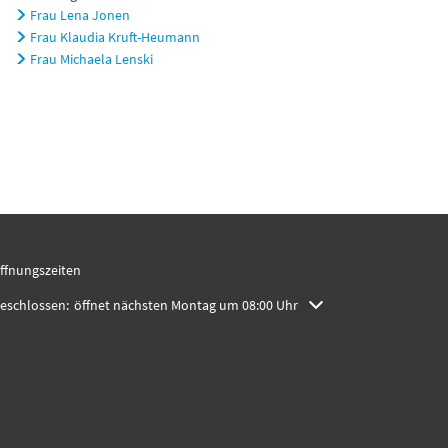
Frau Lena Jonen
Frau Klaudia Kruft-Heumann
Frau Michaela Lenski
ffnungszeiten
licken, um weitere Öffnungs- oder Schließzeiten auszublenden
eschlossen:
öffnet nächsten Montag um 08:00 Uhr