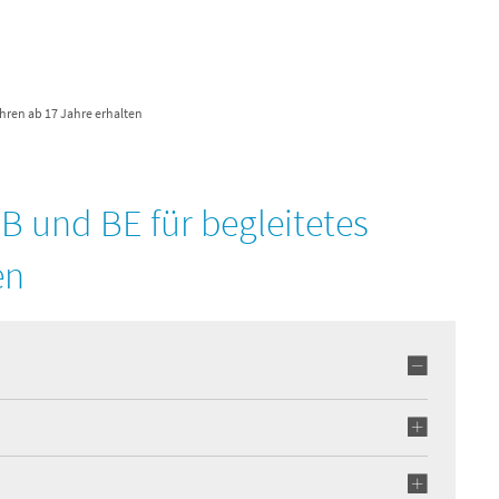
Verwaltung & Politik
Unsere Region
Wirts
ahren ab 17 Jahre erhalten
B und BE für begleitetes
en