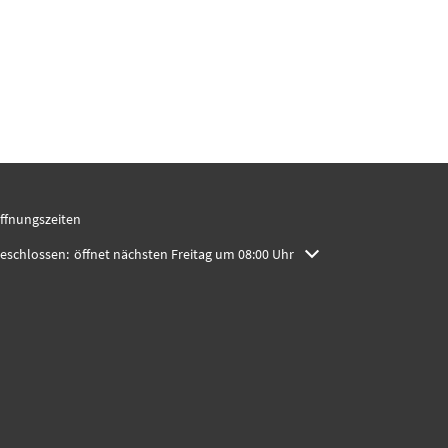
ffnungszeiten
licken, um weitere Öffnungs- oder Schließzeiten auszublenden
eschlossen:
öffnet nächsten Freitag um 08:00 Uhr